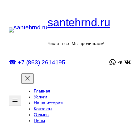
Перейти
к
santehrnd.ru
содержимому
Чистят все. Мы прочищаем!
WhatsAp
Telegr
ВКон
☎ +7 (863) 2614195
Главная
Услуги
Наша история
Контакты
Отзывы
Цены