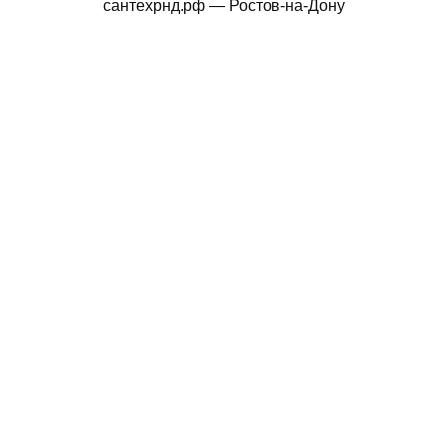
сантехрнд.рф — Ростов-на-Дону
Наша история
Отзывы
Политика конфиденциальности
Telegram
WhatsApp
YouTube
ВКонтакте
ИП Плигин А. П. ОГРНИП
313619515400047